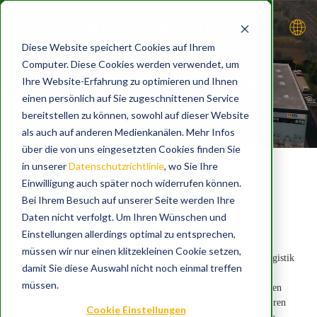
S
k
i
p
t
Diese Website speichert Cookies auf Ihrem
o
m
Computer. Diese Cookies werden verwendet, um
a
i
Our Network. Your Success.
Ihre Website-Erfahrung zu optimieren und Ihnen
n
c
einen persönlich auf Sie zugeschnittenen Service
o
LEISTUNGEN
n
bereitstellen zu können, sowohl auf dieser Website
t
e
als auch auf anderen Medienkanälen. Mehr Infos
n
t
über die von uns eingesetzten Cookies finden Sie
in unserer
Datenschutzrichtlinie
, wo Sie Ihre
ÜBER UNS
Einwilligung auch später noch widerrufen können.
Bei Ihrem Besuch auf unserer Seite werden Ihre
Vom Konzern- zum eigenständigen
Logistikdienstleister
Daten nicht verfolgt. Um Ihren Wünschen und
Einstellungen allerdings optimal zu entsprechen,
Für den METRO Konzern haben wir ein Logistiknetzwerk
AKTUELLES
müssen wir nur einen klitzekleinen Cookie setzen,
aufgebaut, das die hochdynamischen Prozesse in der Handelslogistik
damit Sie diese Auswahl nicht noch einmal treffen
optimal bedient. Seit 2020 bieten wir unsere Leistungen in den
müssen.
Bereichen Kontraktlogistik, Fulfillment, Supply Chain Lösungen
sowie Value Added Services auch weiteren Kunden an. Profitieren
Cookie Einstellungen