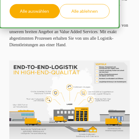
LOGIN
begleiten Sie als zuverlässiger Partner von der Beschaffung der
Alle auswählen
Alle ablehnen
Waren und Produkte beim Hersteller, über das Warehousing in
unseren
bis zur Distribution an Ihre
Multi-User-Logistik-Zentren
Kunden. Während des gesamten Prozesses profitieren Sie dabei von
unserem breiten Angebot an Value Added Services. Mit exakt
abgestimmten Prozessen erhalten Sie von uns alle Logistik-
Dienstleistungen aus einer Hand.