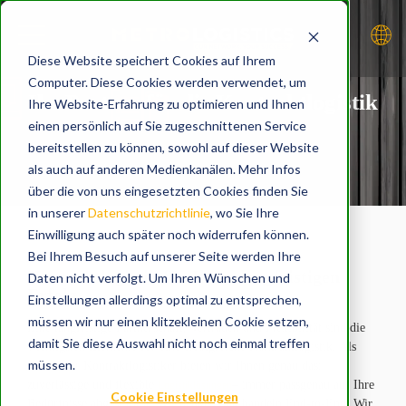
S
k
i
p
t
Diese Website speichert Cookies auf Ihrem
o
m
Computer. Diese Cookies werden verwendet, um
a
i
Ihr Partner für die Kontraktlogistik
Ihre Website-Erfahrung zu optimieren und Ihnen
n
c
einen persönlich auf Sie zugeschnittenen Service
o
LEISTUNGEN
n
bereitstellen zu können, sowohl auf dieser Website
t
e
als auch auf anderen Medienkanälen. Mehr Infos
n
t
über die von uns eingesetzten Cookies finden Sie
in unserer
Datenschutzrichtlinie
, wo Sie Ihre
ÜBER UNS
Einwilligung auch später noch widerrufen können.
Bei Ihrem Besuch auf unserer Seite werden Ihre
Kontraktlogistik für Ihren langfristigen
Daten nicht verfolgt. Um Ihren Wünschen und
Erfolg
Einstellungen allerdings optimal zu entsprechen,
AKTUELLES
müssen wir nur einen klitzekleinen Cookie setzen,
Eine langfristige Partnerschaft, Vertrauen und Flexibilität sind die
damit Sie diese Auswahl nicht noch einmal treffen
wichtigsten Elemente für eine erfolgreiche Kontraktlogistik. Als
müssen.
erfahrener Kontraktlogistiker bieten wir Ihnen genau das:
zuverlässige und flexible
– immer passgenau auf Ihre
Logistiklösungen
Cookie Einstellungen
Bedürfnisse abgestimmt. Wir denken und handeln End-to-End. Wir